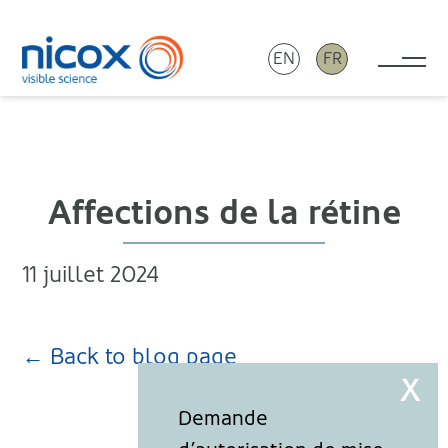
EN
FR
Tog
Nicox
Affections de la rétine
11 juillet 2024
← Back to blog page