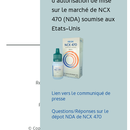
Nicox
Recevoir nos actualités
Lien vers le communiqué de
Mentions légales
presse
Politique de cookies
Questions/Réponses sur le
Recherche
dépot NDA de NCX 470
© Copyright Nicox, Tous droits réservés