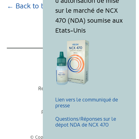
← Back to blog page
Nicox
Recevoir nos actualités
Lien vers le communiqué de
Mentions légales
presse
Politique de cookies
Questions/Réponses sur le
Recherche
dépot NDA de NCX 470
© Copyright Nicox, Tous droits réservés