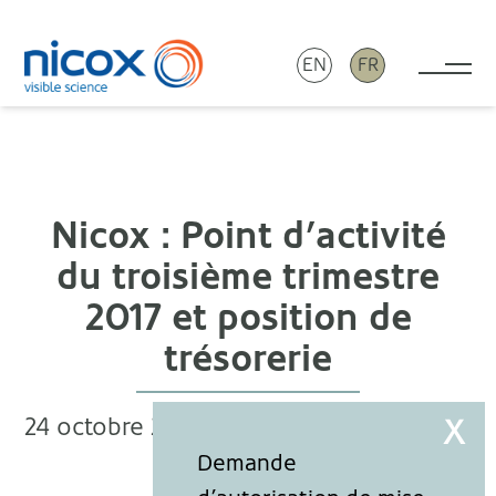
EN
FR
Tog
Nicox
Nicox : Point d’activité
du troisième trimestre
2017 et position de
trésorerie
24 octobre 2017