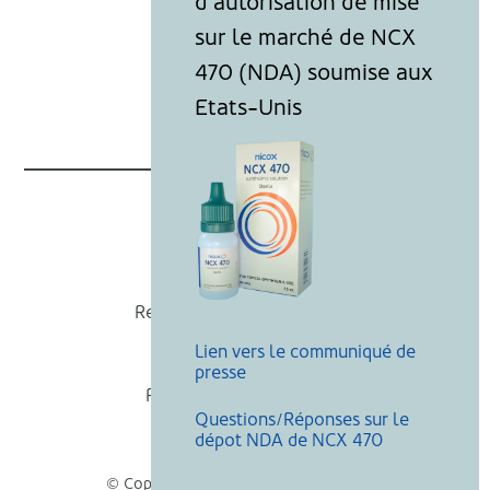
Nicox
Recevoir nos actualités
Lien vers le communiqué de
Mentions légales
presse
Politique de cookies
Questions/Réponses sur le
Recherche
dépot NDA de NCX 470
© Copyright Nicox, Tous droits réservés