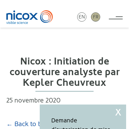
EN
FR
Tog
Nicox
Nicox : Initiation de
couverture analyste par
Kepler Cheuvreux
25 novembre 2020
← Back to blog page