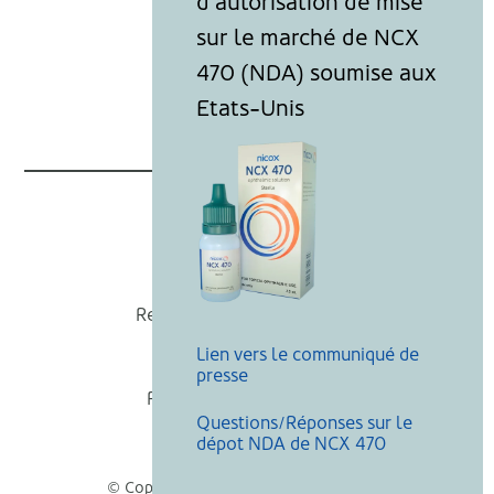
Nicox
Recevoir nos actualités
Lien vers le communiqué de
Mentions légales
presse
Politique de cookies
Questions/Réponses sur le
Recherche
dépot NDA de NCX 470
© Copyright Nicox, Tous droits réservés