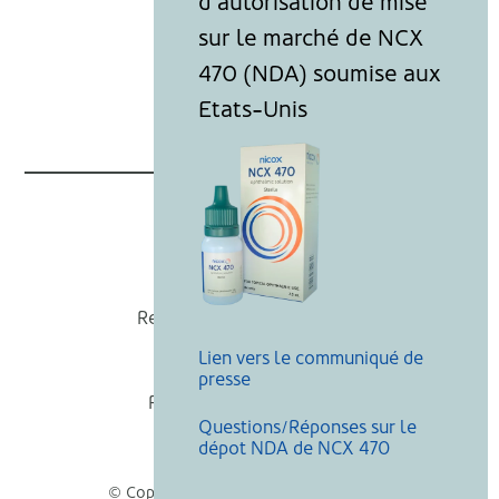
Nicox
Recevoir nos actualités
Lien vers le communiqué de
Mentions légales
presse
Politique de cookies
Questions/Réponses sur le
Recherche
dépot NDA de NCX 470
© Copyright Nicox, Tous droits réservés