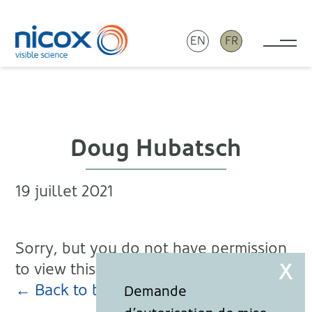
EN
FR
Tog
Nicox
Doug Hubatsch
19 juillet 2021
Sorry, but you do not have permission
to view this content.
← Back to blog page