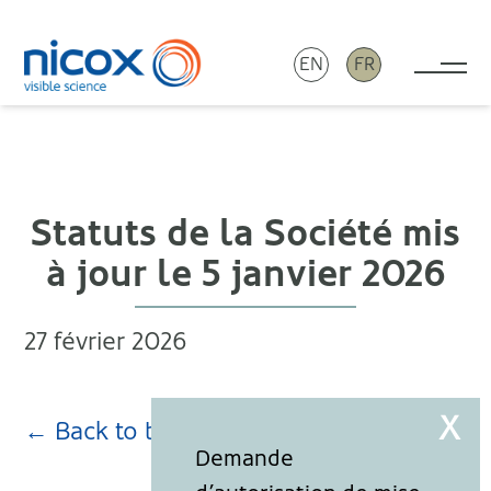
EN
FR
Tog
Nicox
Statuts de la Société mis
à jour le 5 janvier 2026
27 février 2026
← Back to blog page