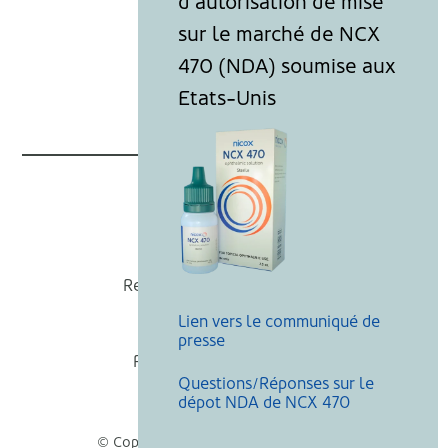
Nicox
Recevoir nos actualités
Lien vers le communiqué de
Mentions légales
presse
Politique de cookies
Questions/Réponses sur le
Recherche
dépot NDA de NCX 470
© Copyright Nicox, Tous droits réservés