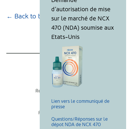
← Back to blog page
Nicox
Recevoir nos actualités
Lien vers le communiqué de
Mentions légales
presse
Politique de cookies
Questions/Réponses sur le
Recherche
dépot NDA de NCX 470