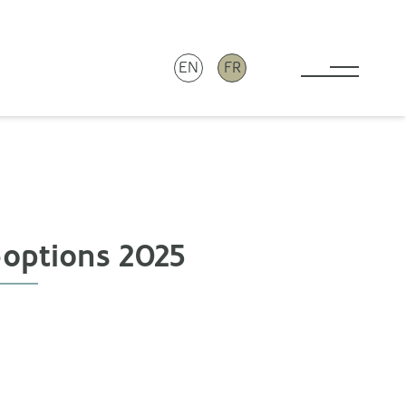
EN
FR
Toggle 
-options 2025