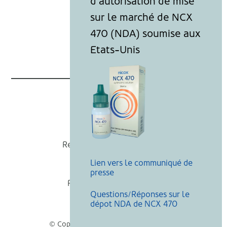
Nicox
Recevoir nos actualités
Lien vers le communiqué de
Mentions légales
presse
Politique de cookies
Questions/Réponses sur le
Recherche
dépot NDA de NCX 470
© Copyright Nicox, Tous droits réservés