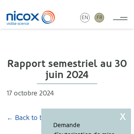
EN
FR
Tog
Nicox
Rapport semestriel au 30
juin 2024
17 octobre 2024
← Back to blog page