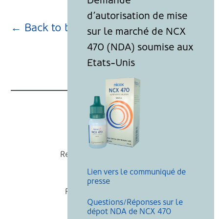
← Back to blog page
Nicox
Recevoir nos actualités
Lien vers le communiqué de
Mentions légales
presse
Politique de cookies
Questions/Réponses sur le
Recherche
dépot NDA de NCX 470