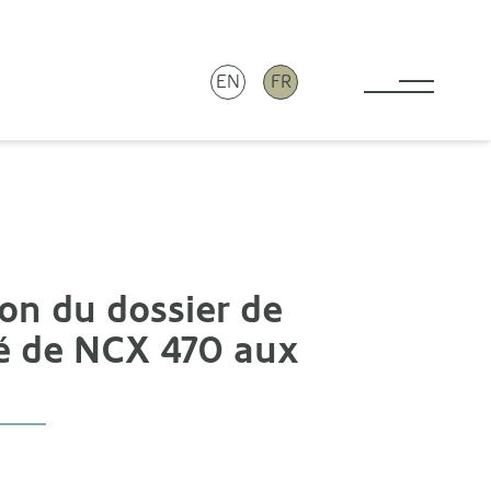
EN
FR
Toggle 
on du dossier de
hé de NCX 470 aux