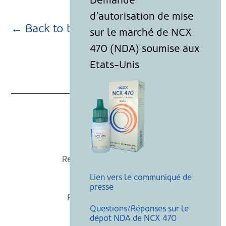
← Back to blog page
Nicox
Recevoir nos actualités
Lien vers le communiqué de
Mentions légales
presse
Politique de cookies
Questions/Réponses sur le
Recherche
dépot NDA de NCX 470