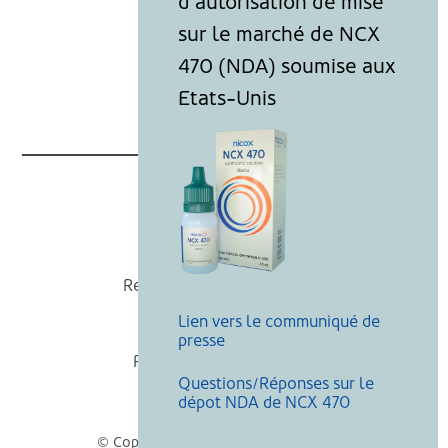
Nicox
Recevoir nos actualités
Lien vers le communiqué de
Mentions légales
presse
Politique de cookies
Questions/Réponses sur le
Recherche
dépot NDA de NCX 470
© Copyright Nicox, Tous droits réservés