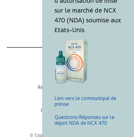
Nicox
Recevoir nos actualités
Lien vers le communiqué de
Mentions légales
presse
Politique de cookies
Questions/Réponses sur le
Recherche
dépot NDA de NCX 470
© Copyright Nicox, Tous droits réservés