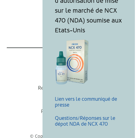
Nicox
Recevoir nos actualités
Lien vers le communiqué de
Mentions légales
presse
Politique de cookies
Questions/Réponses sur le
Recherche
dépot NDA de NCX 470
© Copyright Nicox, Tous droits réservés