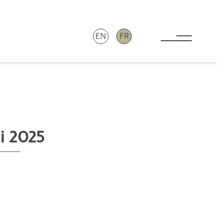
EN
FR
Toggle 
i 2025