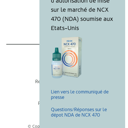
Nicox
Recevoir nos actualités
Lien vers le communiqué de
Mentions légales
presse
Politique de cookies
Questions/Réponses sur le
Recherche
dépot NDA de NCX 470
© Copyright Nicox, Tous droits réservés