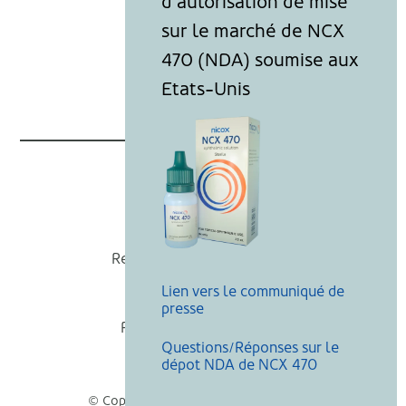
Nicox
Recevoir nos actualités
Lien vers le communiqué de
Mentions légales
presse
Politique de cookies
Questions/Réponses sur le
Recherche
dépot NDA de NCX 470
© Copyright Nicox, Tous droits réservés