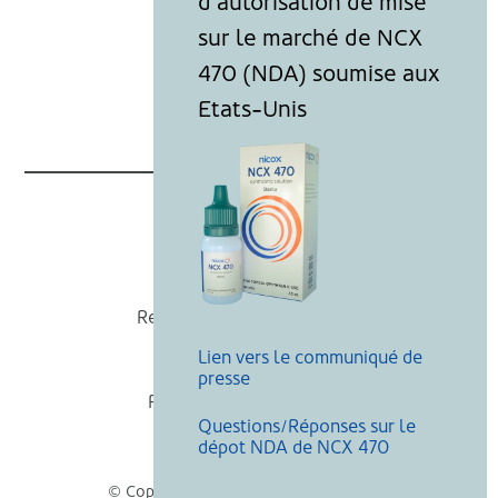
Nicox
Recevoir nos actualités
Lien vers le communiqué de
Mentions légales
presse
Politique de cookies
Questions/Réponses sur le
Recherche
dépot NDA de NCX 470
© Copyright Nicox, Tous droits réservés