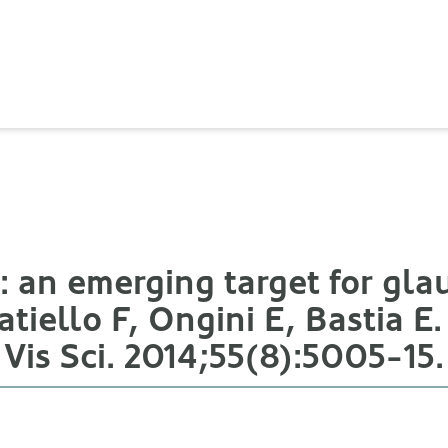
): an emerging target for gl
atiello F, Ongini E, Bastia 
Vis Sci. 2014;55(8):5005-15.