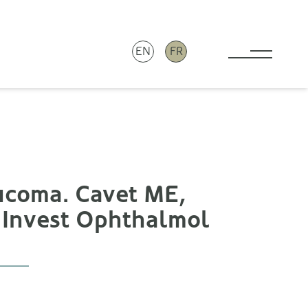
EN
FR
Toggle 
aucoma. Cavet ME,
E. Invest Ophthalmol