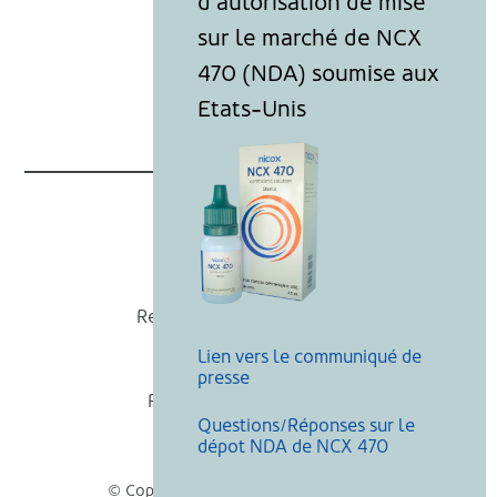
Nicox
Recevoir nos actualités
Lien vers le communiqué de
Mentions légales
presse
Politique de cookies
Questions/Réponses sur le
Recherche
dépot NDA de NCX 470
© Copyright Nicox, Tous droits réservés