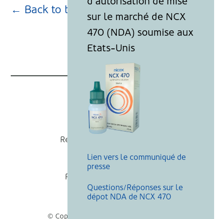
← Back to blog page
Nicox
Recevoir nos actualités
Lien vers le communiqué de
Mentions légales
presse
Politique de cookies
Questions/Réponses sur le
Recherche
dépot NDA de NCX 470
© Copyright Nicox, Tous droits réservés