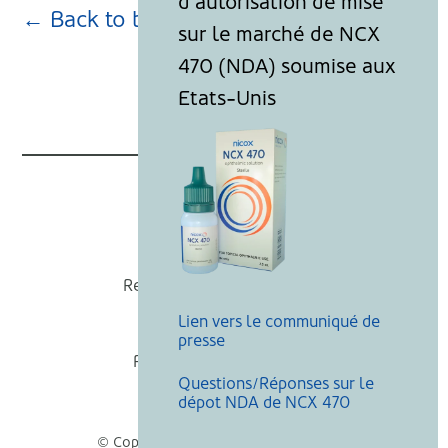
← Back to blog page
Nicox
Recevoir nos actualités
Lien vers le communiqué de
Mentions légales
presse
Politique de cookies
Questions/Réponses sur le
Recherche
dépot NDA de NCX 470
© Copyright Nicox, Tous droits réservés