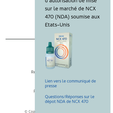
Nicox
Recevoir nos actualités
Lien vers le communiqué de
Mentions légales
presse
Politique de cookies
Questions/Réponses sur le
Recherche
dépot NDA de NCX 470
© Copyright Nicox, Tous droits réservés