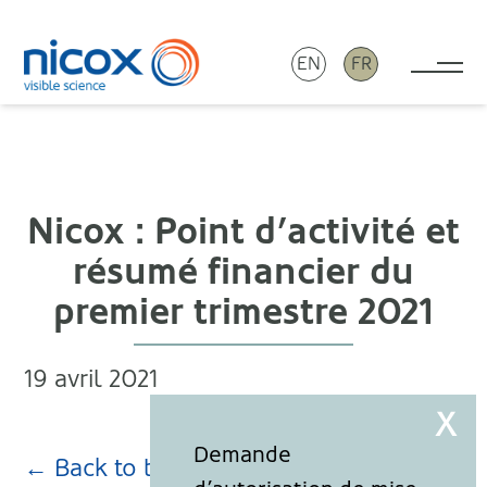
EN
FR
Tog
Nicox
Nicox : Point d’activité et
résumé financier du
premier trimestre 2021
19 avril 2021
← Back to blog page