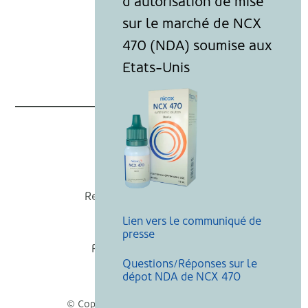
Nicox
Recevoir nos actualités
Lien vers le communiqué de
Mentions légales
presse
Politique de cookies
Questions/Réponses sur le
Recherche
dépot NDA de NCX 470
© Copyright Nicox, Tous droits réservés