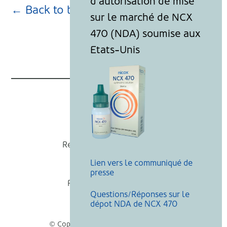
← Back to blog page
Nicox
Recevoir nos actualités
Lien vers le communiqué de
Mentions légales
presse
Politique de cookies
Questions/Réponses sur le
Recherche
dépot NDA de NCX 470
© Copyright Nicox, Tous droits réservés