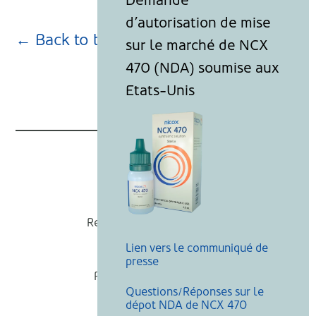
← Back to blog page
Nicox
Recevoir nos actualités
Lien vers le communiqué de
Mentions légales
presse
Politique de cookies
Questions/Réponses sur le
Recherche
dépot NDA de NCX 470