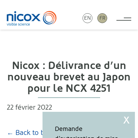
EN
FR
Tog
Nicox
Nicox : Délivrance d’un
nouveau brevet au Japon
pour le NCX 4251
22 février 2022
← Back to blog page