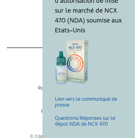
Nicox
Recevoir nos actualités
Lien vers le communiqué de
Mentions légales
presse
Politique de cookies
Questions/Réponses sur le
Recherche
dépot NDA de NCX 470
© Copyright Nicox, Tous droits réservés