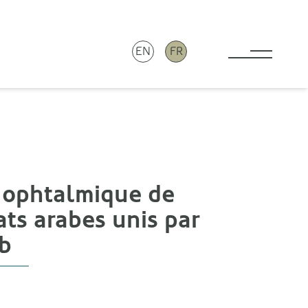
EN
FR
Toggle 
 ophtalmique de
ts arabes unis par
b