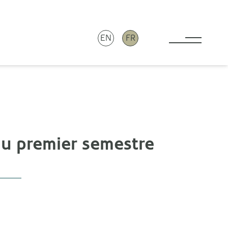
EN
FR
Toggle 
 du premier semestre