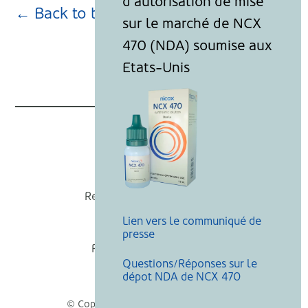
← Back to blog page
Nicox
Recevoir nos actualités
Lien vers le communiqué de
Mentions légales
presse
Politique de cookies
Questions/Réponses sur le
Recherche
dépot NDA de NCX 470
© Copyright Nicox, Tous droits réservés