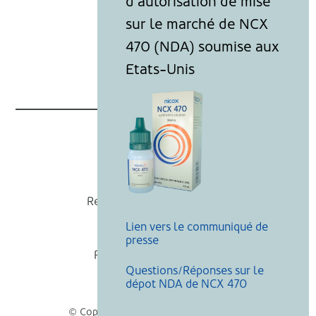
Nicox
Recevoir nos actualités
Lien vers le communiqué de
Mentions légales
presse
Politique de cookies
Questions/Réponses sur le
Recherche
dépot NDA de NCX 470
© Copyright Nicox, Tous droits réservés