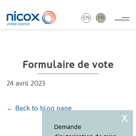
EN
FR
Tog
Nicox
Formulaire de vote
24 avril 2023
← Back to blog page