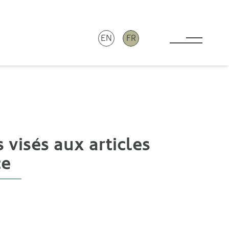
EN
FR
Toggle 
visés aux articles
ce