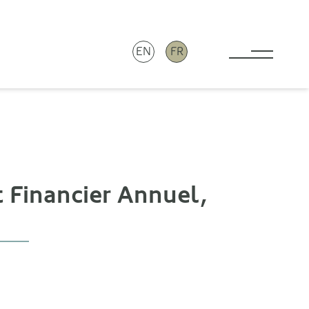
EN
FR
Toggle 
t Financier Annuel,