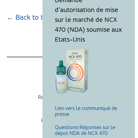
← Back to blog page
Nicox
Recevoir nos actualités
Lien vers le communiqué de
Mentions légales
presse
Politique de cookies
Questions/Réponses sur le
Recherche
dépot NDA de NCX 470