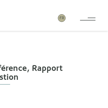
FR
Toggle 
férence, Rapport
stion