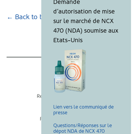
← Back to blog page
Nicox
Recevoir nos actualités
Lien vers le communiqué de
Mentions légales
presse
Politique de cookies
Questions/Réponses sur le
Recherche
dépot NDA de NCX 470