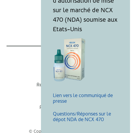
Nicox
Recevoir nos actualités
Lien vers le communiqué de
Mentions légales
presse
Politique de cookies
Questions/Réponses sur le
Recherche
dépot NDA de NCX 470
© Copyright Nicox, Tous droits réservés