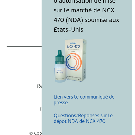
Nicox
Recevoir nos actualités
Lien vers le communiqué de
Mentions légales
presse
Politique de cookies
Questions/Réponses sur le
Recherche
dépot NDA de NCX 470
© Copyright Nicox, Tous droits réservés