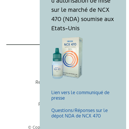
Nicox
Recevoir nos actualités
Lien vers le communiqué de
Mentions légales
presse
Politique de cookies
Questions/Réponses sur le
Recherche
dépot NDA de NCX 470
© Copyright Nicox, Tous droits réservés