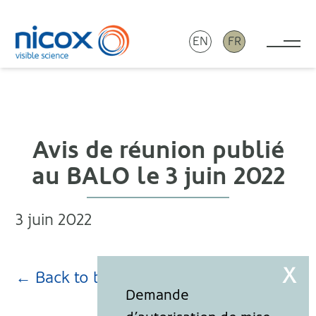
EN
FR
Tog
Nicox
Avis de réunion publié
au BALO le 3 juin 2022
3 juin 2022
← Back to blog page