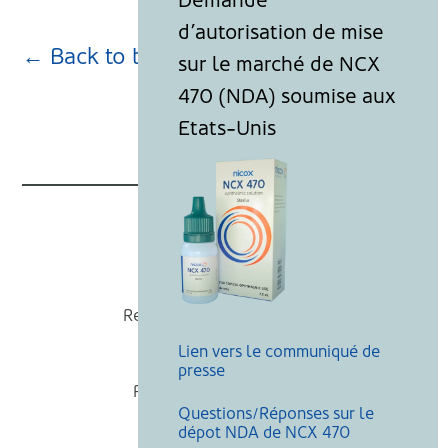
← Back to blog page
Nicox
Recevoir nos actualités
Lien vers le communiqué de
Mentions légales
presse
Politique de cookies
Questions/Réponses sur le
Recherche
dépot NDA de NCX 470