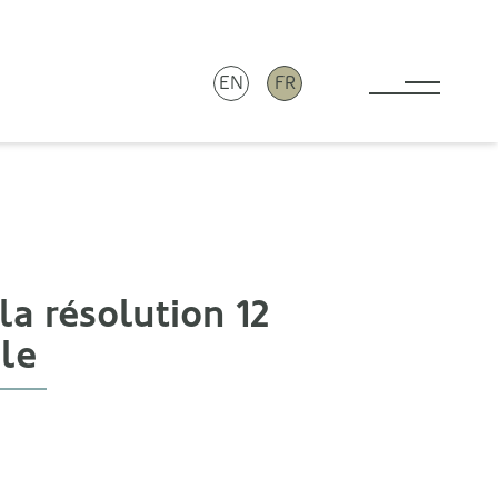
EN
FR
Toggle 
a résolution 12
le