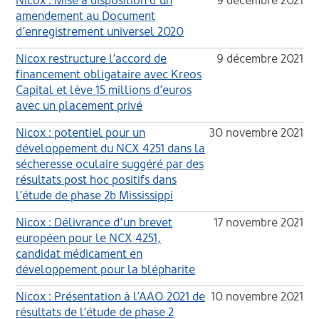
Nicox : Mise à disposition d’un
9 décembre 2021
amendement au Document
d’enregistrement universel 2020
Nicox restructure l’accord de
9 décembre 2021
financement obligataire avec Kreos
Capital et lève 15 millions d’euros
avec un placement privé
Nicox : potentiel pour un
30 novembre 2021
développement du NCX 4251 dans la
sécheresse oculaire suggéré par des
résultats post hoc positifs dans
l’étude de phase 2b Mississippi
Nicox : Délivrance d’un brevet
17 novembre 2021
européen pour le NCX 4251,
candidat médicament en
développement pour la blépharite
Nicox : Présentation à l’AAO 2021 de
10 novembre 2021
résultats de l’étude de phase 2